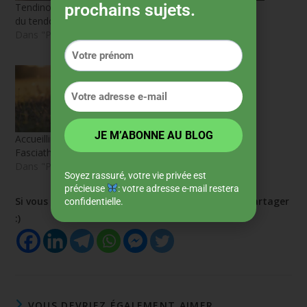
prochains sujets.
Tendinopathie : au-delà
Santé mentale : Ma
du tendon
routine et astuces
Dans "Pathologies"
apaisantes
Dans "Passages de vie"
Accueillir la vie avec la
Fasciathérapie
Dans "Passages de vie"
Soyez rassuré, votre vie privée est
précieuse
: votre adresse e-mail restera
Si vous avez aimez l'article, vous êtes libre de le partager
confidentielle.
:)
VOUS DEVRIEZ ÉGALEMENT AIMER