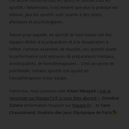
Cet article concerne tous les sports et surtout tous les
sportifs ! Néanmoins, il est évident que plus la pratique est
intense, plus les sportifs sont soumis à des stress
physiques et psychologiques.
Raison pour laquelle, l
es sportifs de haut niveau
ont des
équipes dédiés à la préparation et à la récupération à
l’effort. Facteurs essentiels de réussite, ces sportifs visant
la performance sont entourés de préparateurs mentaux,
d’ostéopathes, de kinésithérapeutes… C’est un secret de
polichinelle, certains sportifs ont ajouté un
Fasciathérapeute à leur équipe.
Parmi eux, nous pouvons citer
Kilian Mbappé
(
Voir le
reportage sur l’équipeTV.fr si vous êtes abonné
),
Zinedine
Zidane
(information toujours sur
l’équipe.fr
)… et
Yann
Chaussinand, finaliste des Jeux Olympique de Paris
.