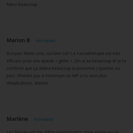
Merci beaucoup
Marion B
RÉPONDRE
Bonjour Marie-Line, oui bien sûr! La Fasciathérapie est très
efficace pour une épaule « gelée ». J’en ai eu beaucoup et je te
confirme que ça aidera beaucoup la personne ( sportive ou
pas). N’hésite pas à m’envoyer un MP si tu veux plus
d’explications, Marion
Marlène
RÉPONDRE
Les fascias ont l’air d’être passionnants; nous avions eu un