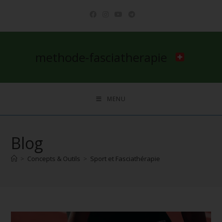
methode-fasciatherapie
MENU
Blog
>
Concepts & Outils
>
Sport et Fasciathérapie