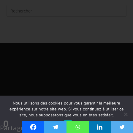
Accueil
Nous utilisons des cookies pour vous garantir la meilleure
Articles
expérience sur notre site web. Si vous continuez à utiliser ce
Anatomie & fascias
site, nous supposerons que vous en êtes satisfait.
Pathologies
0
Arthrose
Burn-out
Cancer
Troubles digestifs
OK
Partages
Endométriose
Fatigue
Fibromyalgie