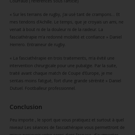
Courraud ( références sous l’article)
« Sur les terrains de rugby, j’ai usé tant de crampons… Et
mes tendons d’Achille. Le temps, que je croyais un ami, ne
venait à bout ni de la douleur ni de la raideur. La
fasciathérapie m’a redonné mobilité et confiance » Daniel
Herrero. Entraineur de rugby.
« La fasciathérapie en trois traitements, m’a évité une
intervention chirurgicale pour une pubalgie. Par la suite,
traité avant chaque match de Coupe d’Europe, je me
sentais moins fatigué, fort d’une grande sérénité » Daniel
Dutuel. Footballeur professionnel.
Conclusion
Peu importe , le sport que vous pratiquez et surtout à quel
niveau! Les séances de fasciathérapie vous permettront de
mieux percevoir votre corps dans l’espace, d’augmenter