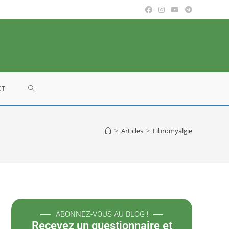
CT
>
Articles
>
Fibromyalgie
ABONNEZ-VOUS AU BLOG !
Recevez un questionnaire et