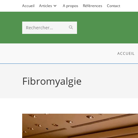
Accueil
Articles
A propos
Références
Contact
Rechercher
sur
ce
ACCUEIL
site
Fibromyalgie