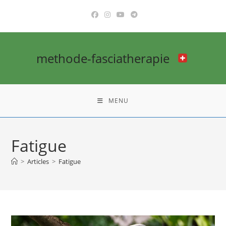
methode-fasciatherapie
MENU
Fatigue
>
Articles
>
Fatigue