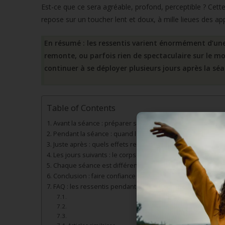
Est-ce que ce sera agréable, profond, perceptible ? Cette i
repose sur un toucher lent et doux, à mille lieues des a
En résumé : les ressentis varient énormément d’une
remonte, ou parfois rien de spectaculaire sur le m
continuer à se déployer plusieurs jours après la séa
Table of Contents
Avant la séance : préparer son corps aux ressentis
Pendant la séance : quand le silence devient révélateur
Juste après : quels effets ressentis ?
Les jours suivants : le corps intègre à son rythme
Chaque séance est différente
Conclusion : faire confiance à l’intelligence du corps
FAQ : les ressentis pendant et après une séance de fasc