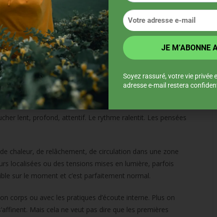
aux ressentis
, contracté, en mode « survie ». Parfois, on ne sent plus grand-
ne tension qui ne lâche pas.
Soyez rassuré, votre vie privée 
adresse e-mail restera confident
devient révélateur
cher lent, profond, attentif. Le rythme ralentit. Les pensées
n de chaleur, de relâchement, de circulation dans une zone
urs localisées ou des tensions mises en lumière, parfois
tible sur le moment et c’est parfaitement normal.
on corps ou avec les pratiques d’écoute interne. Plus on
affinent. Mais cela ne veut pas dire que les premières