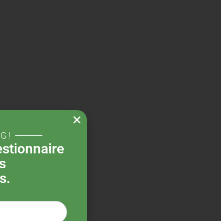
G !
stionnaire
s
s.