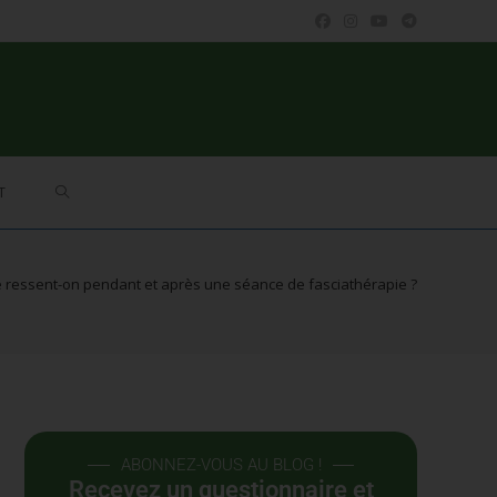
T
 ressent-on pendant et après une séance de fasciathérapie ?
ABONNEZ-VOUS AU BLOG !
Recevez un questionnaire et