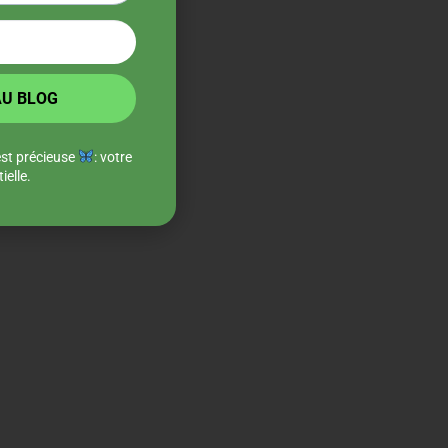
est précieuse
: votre
ielle.