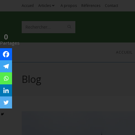
Accueil
Articles
A propos
Références
Contact
Rechercher
0
sur
Partages
ce
ACCUEIL
site
Blog