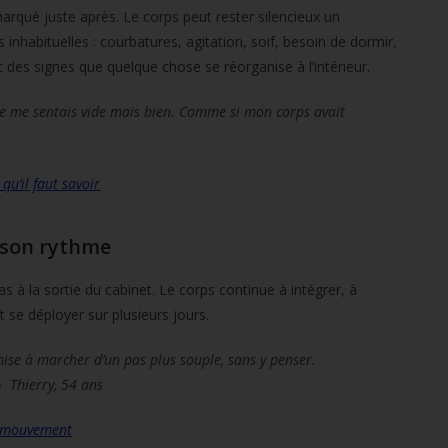
 marqué juste après. Le corps peut rester silencieux un
nhabituelles : courbatures, agitation, soif, besoin de dormir,
t des signes que quelque chose se réorganise à l’intérieur.
 je me sentais vide mais bien. Comme si mon corps avait
qu’il faut savoir
à son rythme
s à la sortie du cabinet. Le corps continue à intégrer, à
t se déployer sur plusieurs jours.
emise à marcher d’un pas plus souple, sans y penser.
» Thierry, 54 ans
en mouvement