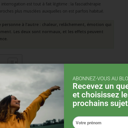
nterrogation est tout à fait légitime : la fasciathérapie
pproches plus musclées auxquelles on est parfois habitué.
 personne à l’autre : chaleur, relâchement, émotion qui
oment. Les deux sont normaux, et les effets peuvent
nce.
ABONNEZ-VOUS AU BLO
Recevez un que
et choisissez le
prochains sujet
iathérapie