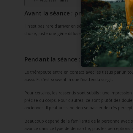
Articles similaires
Avant la séance : préparer son corps 
Il n’est pas rare d’arriver en séance avec un corps tendu
chose, juste une gêne diffuse, une fatigue persistante, u
Pendant la séance : quand le silence 
Le thérapeute entre en contact avec les tissus par un tou
aussi. Et c’est souvent là que l’inattendu surgit.
Pour certains, les ressentis sont subtils : une impressio
précise du corps. Pour d’autres, ce sont plutôt des doule
anciennes. Il peut aussi ne rien se passer de très percep
Beaucoup dépend de la familiarité de la personne avec s
avance dans ce type de démarche, plus les perceptions s’