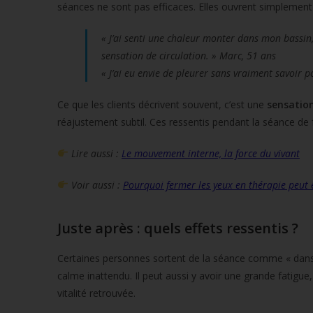
séances ne sont pas efficaces. Elles ouvrent simplement
« J’ai senti une chaleur monter dans mon bassin
sensation de circulation. » Marc, 51 ans
« J’ai eu envie de pleurer sans vraiment savoir p
Ce que les clients décrivent souvent, c’est une
sensatio
réajustement subtil. Ces ressentis pendant la séance de
Lire aussi :
Le mouvement interne, la force du vivant
Voir aussi :
Pourquoi fermer les yeux en thérapie peut êt
Juste après : quels effets ressentis ?
Certaines personnes sortent de la séance comme « dans 
calme inattendu. Il peut aussi y avoir une grande fatigue
vitalité retrouvée.